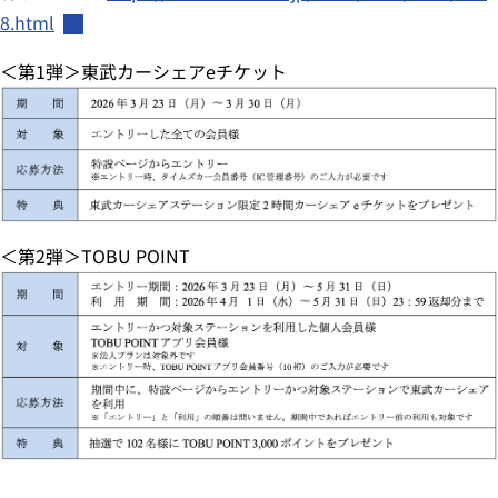
8.html
＜第
1
弾＞東武カーシェア
e
チケット
＜第
2
弾＞
TOBU POINT