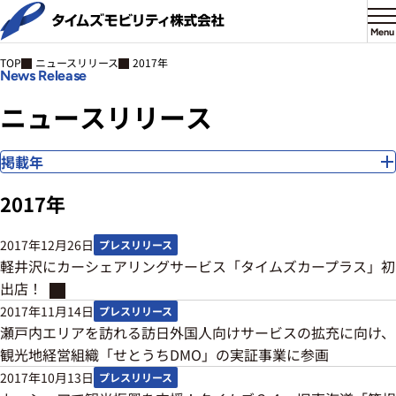
Menu
ニュースリリース
2017年
TOP
News Release
ニ
ュ
ー
ス
リ
リ
ー
ス
掲載年
2017年
2017年12月26日
プレスリリース
軽井沢にカーシェアリングサービス「タイムズカープラス」初
出店！
2017年11月14日
プレスリリース
瀬戸内エリアを訪れる訪日外国人向けサービスの拡充に向け、
観光地経営組織「せとうちDMO」の実証事業に参画
2017年10月13日
プレスリリース