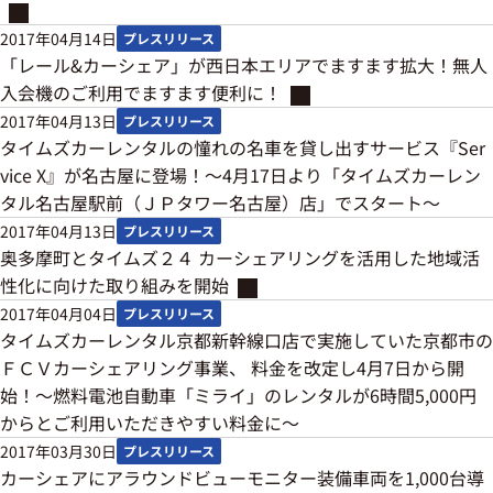
2017年04月14日
プレスリリース
「レール&カーシェア」が西日本エリアでますます拡大！無人
入会機のご利用でますます便利に！
2017年04月13日
プレスリリース
タイムズカーレンタルの憧れの名車を貸し出すサービス『Ser
vice X』が名古屋に登場！～4月17日より「タイムズカーレン
タル名古屋駅前（ＪＰタワー名古屋）店」でスタート～
2017年04月13日
プレスリリース
奥多摩町とタイムズ２４ カーシェアリングを活用した地域活
性化に向けた取り組みを開始
2017年04月04日
プレスリリース
タイムズカーレンタル京都新幹線口店で実施していた京都市の
ＦＣＶカーシェアリング事業、 料金を改定し4月7日から開
始！～燃料電池自動車「ミライ」のレンタルが6時間5,000円
からとご利用いただきやすい料金に～
2017年03月30日
プレスリリース
カーシェアにアラウンドビューモニター装備車両を1,000台導