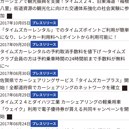
カーシェアで観光振興を支援！タイムズ２４、旧東海道「箱根
八里」街道資源の観光化に向けた交通体系強化の社会実験に参
加
2017年10月05日
プレスリリース
「タイムズカーレンタル」でのタイムズポイントご利用が簡単
になり、レンタカー利用料へ1ポイントから利用可能に！
2017年09月20日
プレスリリース
タイムズカーレンタルの予約取消手数料を値下げ ～タイムズ
クラブ会員の方は予約乗車時間の24時間前まで手数料が無料
に～
2017年08月30日
プレスリリース
佐賀県でカーシェアリングサービス「タイムズカープラス」開
始！全都道府県でカーシェアリングのネットワークを確立
2017年08月29日
プレスリリース
タイムズ２４とダイハツ工業 カーシェアリングの軽乗用車
「ウェイク」利用で電子優待券が貰える共同キャンペーンを開
始
2017年08月24日
プレスリリース