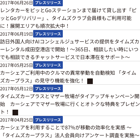
2017年06月26日
プレスリリース
レンタカーをピッとGoステーションまで届けて貸し出す「ピ
ッとGoデリバリー」、タイムズクラブ会員様もご利用可能
に！展開エリアも順次拡大中！
2017年06月19日
プレスリリース
訪日外国人向けAIコンシェルジュサービスの提供をタイムズカ
ーレンタル成田空港店で開始！～365日、相談したい時にいつ
でも相談できるチャットサービスで日本滞在をサポート～
2017年05月25日
プレスリリース
カーシェアご利用中のクルマの異常挙動を自動検知 「タイム
ズカープラス」の見守り機能を強化！
2017年05月12日
プレスリリース
タイムズカープラスとマザー牧場がタイアップキャンペーン開
始 カーシェアでマザー牧場に行くとオトクな特典をプレゼン
ト！
2017年04月25日
プレスリリース
カーシェアを利用することで87%が移動の効率化を実感 ～
「タイムズカープラス」法人会員向けアンケート調査を実施～