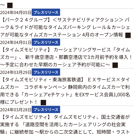
～
2024年04月05日
プレスリリース
【パーク２４グループ】＜サステナビリティアクション＞ パ
ーク＆ライドが可能なタイムズパーキング レール＆カーシェ
アが可能なタイムズカーステーション 4月のオープン情報
2024年04月01日
プレスリリース
【タイムズモビリティ】 カーシェアリングサービス「タイム
ズカー」、 新千歳空港店・那覇空港店で3カ月前予約を導入！
～予定に合わせた早期のカーシェア予約が可能に～
2024年03月29日
プレスリリース
【タイムズモビリティ・東海旅客鉄道】 ＥＸサービス×タイ
ムズカー コラボキャンペーン 静岡県内のタイムズカーで利
用できる「カーシェアeチケット」をEXサービス会員1,000名
様にプレゼント！
2024年03月28日
プレスリリース
【タイムズモビリティ】 タイムズモビリティ、国土交通省が
実施する 「道路空間を活用したカーシェアリングの社会実
験」に継続参加 ～駅からの二次交通として、短時間・ラスト