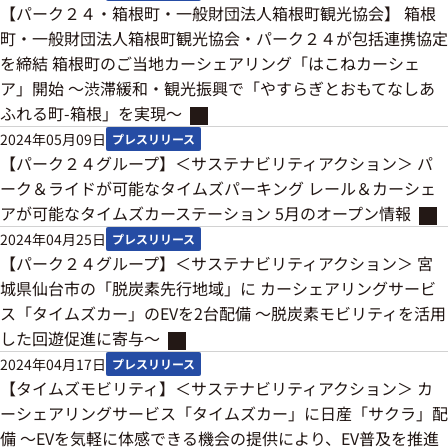
【パーク２４・箱根町・一般財団法人箱根町観光協会】 箱根
町・一般財団法人箱根町観光協会・パーク２４が包括連携協定
を締結 箱根町のご当地カーシェアリング「はこねカーシェ
ア」開始 ～渋滞緩和・観光振興で「やすらぎとおもてなしあ
ふれる町-箱根」を実現～
2024年05月09日
プレスリリース
【パーク２４グループ】＜サステナビリティアクション＞ パ
ーク＆ライドが可能なタイムズパーキング レール＆カーシェ
アが可能なタイムズカーステーション 5月のオープン情報
2024年04月25日
プレスリリース
【パーク２４グループ】＜サステナビリティアクション＞ 宮
城県仙台市の「脱炭素先行地域」に カーシェアリングサービ
ス「タイムズカー」のEVを2台配備 ～脱炭素モビリティを活用
した回遊促進に寄与～
2024年04月17日
プレスリリース
【タイムズモビリティ】＜サステナビリティアクション＞ カ
ーシェアリングサービス「タイムズカー」に日産「サクラ」配
備 ～EVを気軽に体感できる機会の提供により、EV普及を推進