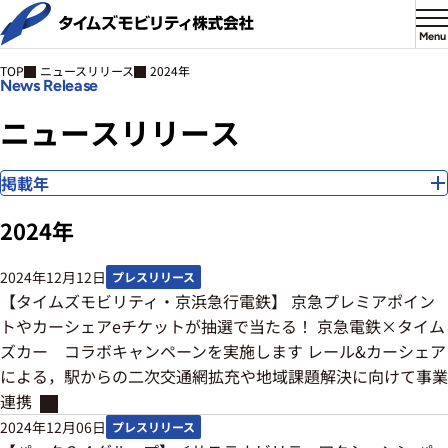
Menu
ニュースリリース
2024年
TOP
News Release
ニ
ュ
ー
ス
リ
リ
ー
ス
掲載年
2024年
2024年12月12日
プレスリリース
【タイムズモビリティ・京浜急行電鉄】 京急プレミアポイン
トやカーシェアeチケットが抽選で当たる！ 京急電鉄×タイム
ズカー コラボキャンペーンを実施します レール&カーシェア
による，駅からの二次交通網拡充や地域課題解決に向けて事業
連携
2024年12月06日
プレスリリース