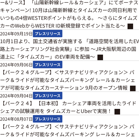
ー&リース】 「山陽新幹線レール＆カーシェア」にてボーナス
キャンペーン! 10月は山陽新幹線とタイムズカーの同日利用で
いつもの4倍WESTERポイントがもらえる。 ～さらにタイムズ
カーのWebからWESTER ID新規登録でポイント当たる～
2024年09月19日
プレスリリース
10月1日より、国土交通省が実施する 「道路空間を活用したEV
路上カーシェアリング社会実験」に参加 ～JR大阪駅周辺の国
道上に「タイムズカー」のEV車両を配備～
2024年09月06日
プレスリリース
【パーク２４グループ】＜サステナビリティアクション＞ パ
ーク＆ライドが可能なタイムズパーキング レール＆カーシェ
アが可能なタイムズカーステーション 9月のオープン情報
2024年09月04日
プレスリリース
【パーク２４】 【日本初】 カーシェア車両を活用したライド
シェアの試験運用を タイムズカーとUberで実施！
2024年08月07日
プレスリリース
【パーク２４グループ】＜サステナビリティアクション＞ パ
ーク＆ライドが可能なタイムズパーキング レール＆カーシェ